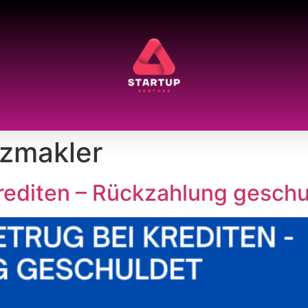
nzmakler
rediten – Rückzahlung geschu