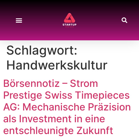
Schlagwort:
Handwerkskultur
Börsennotiz – Strom
Prestige Swiss Timepieces
AG: Mechanische Präzision
als Investment in eine
entschleunigte Zukunft