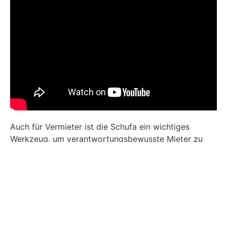
Auch für Vermieter ist die Schufa ein wichtiges
Werkzeug, um verantwortungsbewusste Mieter zu
finden. Personen, die Schulden haben oder öfters
Mietrückstände aufweisen, werden vom Vermieter
weniger bevorzugt zur Mietvertragsunterzeichnung
gebeten.
Die Schufa sorgt vor allem dafür, dass Unternehmen
seltener Vertragsparteien haben, deren Zahlungen